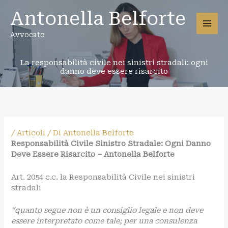
Vai
Antonella Belforte
al
contenuto
Avvocato
La responsabilità civile nei sinistri stradali: ogni
danno deve essere risarcito
/
Articoli
/ Di
Antonella Belforte
Responsabilità Civile Sinistro Stradale: Ogni Danno
Deve Essere Risarcito – Antonella Belforte
Art. 2054 c.c. la Responsabilità Civile nei sinistri
stradali
“quanto segue non è un consiglio legale e non deve
essere interpretato come tale; per una consulenza